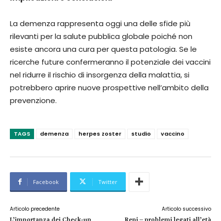
La demenza rappresenta oggi una delle sfide più
rilevanti per la salute pubblica globale poiché non
esiste ancora una cura per questa patologia. Se le
ricerche future confermeranno il potenziale dei vaccini
nel ridurre il rischio di insorgenza della malattia, si
potrebbero aprire nuove prospettive nell’ambito della
prevenzione.
TAGS
demenza
herpes zoster
studio
vaccino
Facebook
Twitter
Articolo precedente
Articolo successivo
L’importanza dei Check-up
Reni – problemi legati all’età