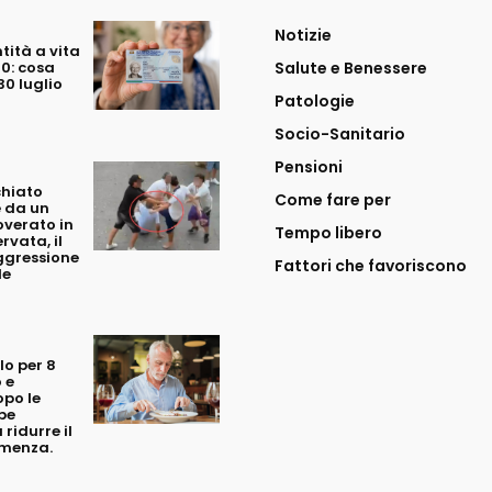
Notizie
tità a vita
70: cosa
Salute e Benessere
0 luglio
Patologie
Socio-Sanitario
Pensioni
chiato
Come fare per
 da un
overato in
Tempo libero
rvata, il
ggressione
Fattori che favoriscono
le
o per 8
 e
opo le
be
 ridurre il
emenza.