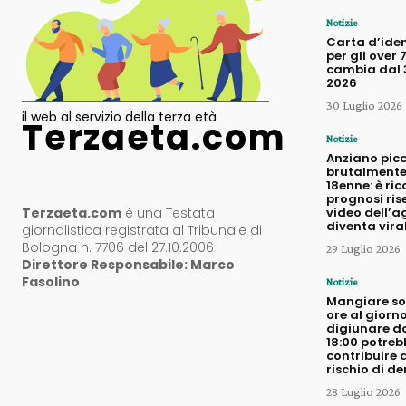
Notizie
Carta d’iden
per gli over 
cambia dal 3
2026
30 Luglio 2026
il web al servizio della terza età
Terzaeta.com
Notizie
Anziano pic
brutalmente
18enne: è ric
prognosi rise
Terzaeta.com
è una Testata
video dell’a
diventa vira
giornalistica registrata al Tribunale di
Bologna n. 7706 del 27.10.2006
29 Luglio 2026
Direttore Responsabile: Marco
Fasolino
Notizie
Mangiare sol
ore al giorno
digiunare d
18:00 potreb
contribuire a
rischio di d
28 Luglio 2026