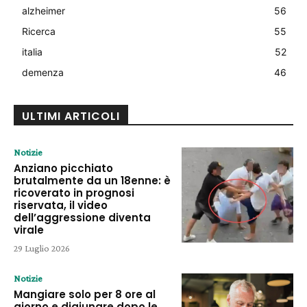
alzheimer
56
Ricerca
55
italia
52
demenza
46
ULTIMI ARTICOLI
Notizie
Anziano picchiato
brutalmente da un 18enne: è
ricoverato in prognosi
riservata, il video
dell’aggressione diventa
virale
29 Luglio 2026
Notizie
Mangiare solo per 8 ore al
giorno e digiunare dopo le