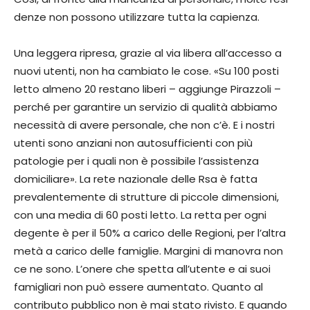
denze non possono utilizzare tutta la capienza.
Una leggera ripresa, grazie al via libera all’accesso a
nuovi utenti, non ha cambiato le cose. «Su 100 posti
letto almeno 20 restano liberi – aggiunge Piraz­zoli –
perché per garantire un servizio di qualità abbiamo
ne­cessità di avere personale, che non c’è. E i nostri
utenti sono anziani non autosufficienti con più
patologie per i quali non è possibile l’assistenza
domiciliare». La rete nazionale del­le Rsa è fatta
prevalente­mente di strutture di picco­le dimensioni,
con una me­dia di 60 posti letto. La retta per ogni
degente è per il 50% a carico delle Regioni, per l’altra
metà a carico del­le famiglie. Margini di ma­novra non
ce ne sono. L’o­nere che spetta all’utente e ai suoi
famigliari non può essere aumentato. Quanto al
contributo pubblico non è mai stato rivisto. E quando