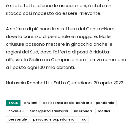
è stato fatto, dicono le associa­zioni, è stato un
ritocco così modesto da essere irrilevante.
A soffrire di più sono le strutture del Centro-Nord,
dove la carenza di personale è maggio­re. Ma le
chiusure possono mettere in ginocchio anche le
regioni del Sud, dove l’offerta di posti è ridotta
all’osso. In Sicilia e in Campania non si arriva nemmeno
a 1 posto ogni 100 mila abitanti.
Natascia Ronchetti, il Fatto Quotidiano, 20 aprile 2022
TAGS
anziani
assistente socio-sanitario- pandemia
covid-19
emergenza sanitaria
infermieri
medici
personale
personale ospedaliero
rsa