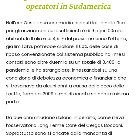
operatori in Sudamerica
Nell’era Ocse il numero medio di posti letto nelle Rsa
per gli anziani non autosufficienti è di 9 ogni 100mila
abitanti. In Italia è di 4,5. E dal prossimo anno l’offerta,
già limitata, potrebbe crollare. Il 60% delle ca­se di
riposo convenzionate col sistema pubblico ha i mesi
con­tati: sono oltre duemila su un totale di 3.400. la
pandemia le ha strangolate, innestandosi su una
condizione di debolezza e­conomica e finanziaria che
si trascinava da alcuni anni, a causa del blocco delle
tariffe, ferme al 2009 e mai ritoccate se non in minima
parte.
Da due anni chiudono i bi­lanci in perdita, come rileva
l’osservatorio Long Terme Care del Cergas Bocconi.
Soprattut­to sono sfiancate dalla man­canza di