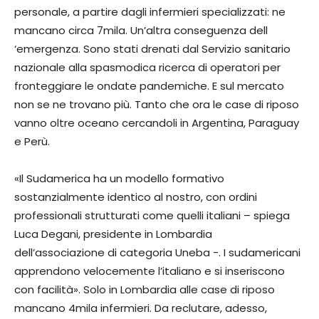
personale, a partire dagli infermieri specializzati: ne
mancano circa 7mila. Un’al­tra conseguenza dell
‘emergen­za. Sono stati drenati dal Servi­zio sanitario
nazionale alla spa­smodica ricerca di operatori per
fronteggiare le ondate pan­demiche. E sul mercato
non se ne trovano più. Tanto che ora le case di riposo
vanno oltre ocea­no cercandoli in Argentina, Paraguay
e Perù.
«Il Sudamerica ha un modello formativo
sostanzialmente i­dentico al nostro, con ordini
professionali strutturati come quelli italiani – spiega
Luca De­gani, presidente in Lombardia
dell’associazione di categoria Uneba -. I sudamericani
ap­prendono velocemente l’italia­no e si inseriscono
con facilità». Solo in Lombardia alle case di riposo
mancano 4mila infer­mieri. Da reclutare, adesso,