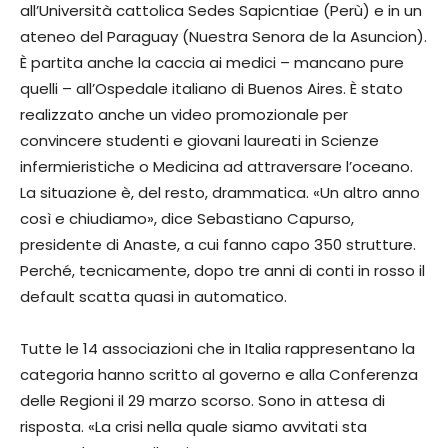
all’Università cattolica Sedes Sapicntiae (Perù) e in un
ate­neo del Paraguay (Nuestra Se­nora de la Asuncion).
È partita anche la caccia ai medici – mancano pure
quelli – ­all’Ospedale italiano di Buenos Aires. È stato
realizzato anche un video promozionale per
convincere studenti e giovani laureati in Scienze
infermieristiche o Medicina ad attraver­sare l’oceano.
La situazione è, del resto, drammatica. «Un altro anno
così e chiudiamo», dice Sebastiano Capurso,
presiden­te di Anaste, a cui fanno capo 350 strutture.
Perché, tecnica­mente, dopo tre anni di conti in rosso il
default scatta quasi in automatico.
Tutte le 14 associazioni che in Italia rappresentano la
cate­goria hanno scritto al governo e alla Conferenza
delle Regioni il 29 marzo scorso. Sono in attesa di
risposta. «La crisi nella quale siamo avvitati sta