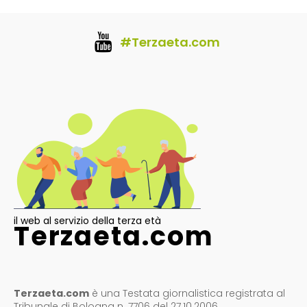
#Terzaeta.com
il web al servizio della terza età
Terzaeta.com
Terzaeta.com
è una Testata giornalistica registrata al
Tribunale di Bologna n. 7706 del 27.10.2006