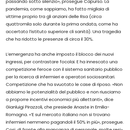
passando sotto silenzio», prosegue Capurso. La
pandemia, come sappiamo, ha fatto migliaia di
vittime proprio tra gli anziani delle Rsa (circa
quattromila solo durante la prima ondata, come ha
accertato l’istituto superiore cli sani­tà). Una tragedia
che ha ridotto le presenze di circa il 30%.
L’emergenza ha anche imposto il blocco dei nuovi
ingressi, per contrastare focolai. E ha inne­scato una
competizione feroce con il sistema sanitario pubbli­co
per la ricerca di infermieri e operatori sociosanitari.
Competizione che ha svuotato le ca­se di riposo. «Non
abbiamo le potenzialità del pubblico e non riusciamo
a proporre incentivi economici più allettanti», dice
Gianluigi Pirazzoli, che presie­de Anaste in Emilia-
Romagna. «’E sul mercato italiano non si trovano
infermieri nemmeno pagandoli il 50% in più», prose­gue.
Cosi, di fronte alla man­canza di personale, molte resi­